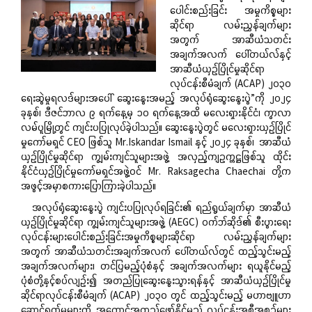
ပေါင်းစည်းခြင်း အမှုကိစ္စများ
ဆိုင်ရာ လမ်းညွှန်ချက်များ
အတွက် အာဆီယံသတင်း
အချက်အလက် ပေါ်တယ်လ်နှင့်
အာဆီယံယှဉ်ပြိုင်မှုဆိုင်ရာ
လုပ်ငန်းစီမံချက် (ACAP) ၂၀၃၀
ရေးဆွဲမှုရလဒ်များအပေါ် ဆွေးနွေးအမည့် အလုပ်ရုံဆွေးနွေးပွဲ”ကို ၂၀၂၄
ခုနှစ်၊ ဒီဇင်ဘာလ ၉ ရက်နေ့မှ ၁၀ ရက်နေ့အထိ မလေးရှားနိုင်ငံ၊ ကွာလာ
လမ်ပူမြို့တွင် ကျင်းပပြုလုပ်ခဲ့ပါသည်။ ဆွေးနွေးပွဲတွင် မလေးရှားယှဉ်ပြိုင်
မှုကော်မရှင် CEO ဖြစ်သူ Mr.Iskandar Ismail နှင့် ၂၀၂၄ ခုနှစ်၊ အာဆီယံ
ယှဉ်ပြိုင်မှုဆိုင်ရာ ကျွမ်းကျင်သူများအဖွဲ့ အလှည့်ကျဥက္ကဋ္ဌဖြစ်သူ ထိုင်း
နိုင်ငံယှဉ်ပြိုင်မှုကော်မရှင်အဖွဲ့ဝင် Mr. Raksagecha Chaechai တို့က
အဖွင့်အမှာစကားပြောကြားခဲ့ပါသည်။
အလုပ်ရုံဆွေးနွေးပွဲ ကျင်းပပြုလုပ်ရခြင်း၏ ရည်ရွယ်ချက်မှာ အာဆီယံ
ယှဉ်ပြိုင်မှုဆိုင်ရာ ကျွမ်းကျင်သူများအဖွဲ့ (AEGC) ဝက်ဘ်ဆိုဒ်၏ စီးပွားရေး
လုပ်ငန်းများပေါင်းစည်းခြင်းအမှုကိစ္စများဆိုင်ရာ လမ်းညွှန်ချက်များ
အတွက် အာဆီယံသတင်းအချက်အလက် ပေါ်တယ်လ်တွင် ထည့်သွင်းမည့်
အချက်အလက်များ၊ တင်ပြမည့်ပုံစံနှင့် အချက်အလက်များ ရယူနိုင်မည့်
ပုံစံတို့နှင့်စပ်လျဉ်း၍ အတည်ပြုဆွေးနွေးသွားရန်နှင့် အာဆီယံယှဉ်ပြိုင်မှု
ဆိုင်ရာလုပ်ငန်းစီမံချက် (ACAP) ၂၀၃၀ တွင် ထည့်သွင်းမည့် မဟာဗျူဟာ
ဆောင်ရွက်မှုများကို အကောင်အထည်ဖော်နိုင်မည့် လုပ်ငန်းအစီအစဉ်များ