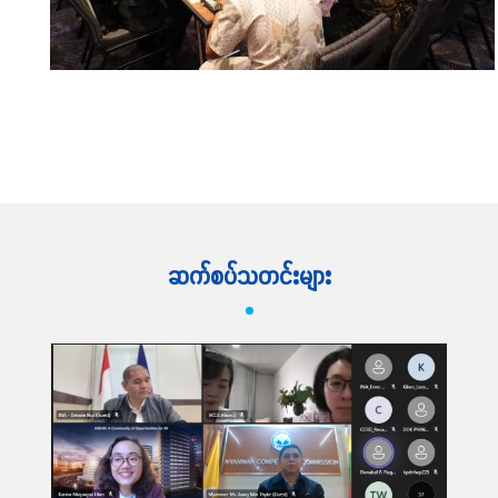
ဆက်လက်ဖတ်ရှု့ရန်
ဆက်စပ်သတင်းများ