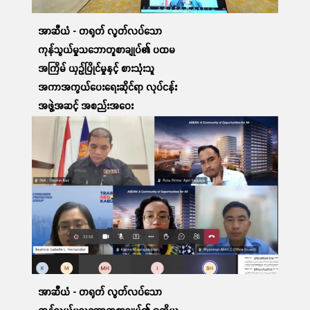
အာဆီယံ - တရုတ် လွတ်လပ်သော
ကုန်သွယ်မှုသဘောတူစာချုပ်၏ ပထမ
အကြိမ် ယှဉ်ပြိုင်မှုနှင့် စားသုံးသူ
အကာအကွယ်ပေးရေးဆိုင်ရာ လုပ်ငန်း
အဖွဲ့အဆင့် အစည်းအဝေး
တက်ရောက်ခြင်း
12 Apr, 2023
အာဆီယံ - တရုတ် လွတ်လပ်သော