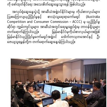
ကို ဖော်ထုတ်နိုင်ရေး အသေးစိတ်ဆွေးနွေးသွားရန် ဖြစ်ပါသည်။
အလုပ်ရုံဆွေးနွေးပွဲသို့ အာဆီယံအဖွဲ့ဝင်နိုင်ငံများမှ ကိုယ်စားလှယ်များ၊
ဩစတြေးလျယှဉ်ပြိုင်မှုနှင့် စားသုံးသူရေးရာကော်မရှင် (Australia
Competition and Consumer Commission – ACCC) မှ ယှဉ်ပြိုင်မှု
ဆိုင်ရာ ကျွမ်းကျင်သူများ၊ အာဆီယံအတွင်းရေးမှူးချုပ်ရုံးမှ တာဝန်ရှိသူများ
တက်ရောက်ခဲ့ကြပါသည်။ မြန်မာနိုင်ငံမှကိုယ်စားလှယ်များအဖြစ်
မြန်မာနိုင်ငံယှဉ်ပြိုင်မှုကော်မရှင်အဖွဲ့ဝင် ဒေါက်တာသုတအောင်နှင့် ဦး
ဇေယျသူရမွန်တို့က တက်ရောက်ဆွေးနွေးခဲ့ကြပါသည်။