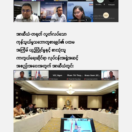
ဆက်လက်ဖတ်ရှု့ရန်
အာဆီယံ-တရုတ် လွတ်လပ်သော
ကုန်သွယ်မှုသဘောတူစာချုပ်၏ ပထမ
အကြိမ် ယှဉ်ပြိုင်မှုနှင့် စားသုံးသူ
ကာကွယ်ရေးဆိုင်ရာ လုပ်ငန်းအဖွဲ့အဆင့်
အစည်းအဝေးအတွက် အာဆီယံတွင်း
ညှိနှိုင်းဆွေးနွေးပွဲ တက်ရောက်ခြင်း
03 Apr, 2023
ဆက်လက်ဖတ်ရှု့ရန်