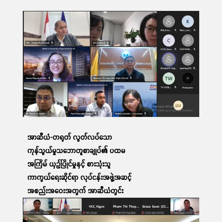
ဆက်လက်ဖတ်ရှု့ရန်
အာဆီယံ-တရုတ် လွတ်လပ်သော
ကုန်သွယ်မှုသဘောတူစာချုပ်၏ ပထမ
အကြိမ် ယှဉ်ပြိုင်မှုနှင့် စားသုံးသူ
ကာကွယ်ရေးဆိုင်ရာ လုပ်ငန်းအဖွဲ့အဆင့်
အစည်းအဝေးအတွက် အာဆီယံတွင်း
ညှိနှိုင်းဆွေးနွေးပွဲ တက်ရောက်ခြင်း