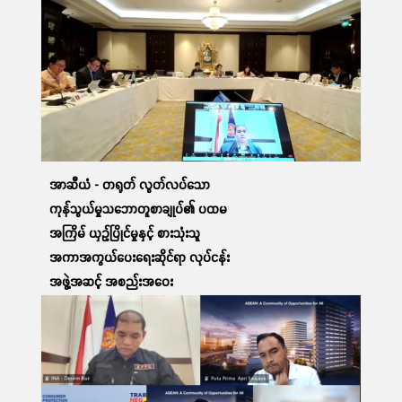
03 Apr, 2023
ဆက်လက်ဖတ်ရှု့ရန်
အာဆီယံ - တရုတ် လွတ်လပ်သော
ကုန်သွယ်မှုသဘောတူစာချုပ်၏ ပထမ
အကြိမ် ယှဉ်ပြိုင်မှုနှင့် စားသုံးသူ
အကာအကွယ်ပေးရေးဆိုင်ရာ လုပ်ငန်း
အဖွဲ့အဆင့် အစည်းအဝေး
တက်ရောက်ခြင်း
12 Apr, 2023