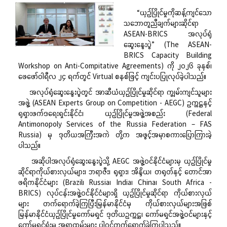
“ယှဉ်ပြိုင်မှုကိုဆန့်ကျင်သော
သဘောတူညီချက်များဆိုင်ရာ
ASEAN-BRICS အလုပ်ရုံ
ဆွေးနွေးပွဲ” (The ASEAN-
BRICS Capacity Building
Workshop on Anti-Compitative Agreements) ကို ၂၀၂၆ ခုနှစ်၊
ဖေဖော်ဝါရီလ ၂၄ ရက်တွင် Virtual စနစ်ဖြင့် ကျင်းပပြုလုပ်ခဲ့ပါသည်။
အလုပ်ရုံဆွေးနွေးပွဲတွင် အာဆီယံယှဉ်ပြိုင်မှုဆိုင်ရာ ကျွမ်းကျင်သူများ
အဖွဲ့ (ASEAN Experts Group on Competition - AEGC) ဥက္ကဋ္ဌနှင့်
ရုရှားဖက်ဒရေးရှင်းနိုင်ငံ၊ ယှဉ်ပြိုင်မှုအဖွဲ့အစည်း (Federal
Antimonopoly Services of the Russia Federation – FAS
Russia) မှ ဒုတိယအကြီးအကဲ တို့က အဖွင့်အမှာစကားပြောကြားခဲ့
ပါသည်။
အဆိုပါအလုပ်ရုံဆွေးနွေးပွဲသို့ AEGC အဖွဲ့ဝင်နိုင်ငံများမှ ယှဉ်ပြိုင်မှု
ဆိုင်ရာကိုယ်စားလှယ်များ၊ ဘရာဇီး၊ ရုရှား၊ အိန္ဒိယ၊ တရုတ်နှင့် တောင်အာ
ဖရိကနိုင်ငံများ (Brazil၊ Russia၊ India၊ China၊ South Africa -
BRICS) လုပ်ငန်းအဖွဲ့ဝင်နိုင်ငံများရှိ ယှဉ်ပြိုင်မှုဆိုင်ရာ ကိုယ်စားလှယ်
များ တက်ရောက်ခဲ့ကြပြီးမြန်မာနိုင်ငံမှ ကိုယ်စားလှယ်များအဖြစ်
မြန်မာနိုင်ငံယှဉ်ပြိုင်မှုကော်မရှင် ဒုတိယဥက္ကဋ္ဌ၊ ကော်မရှင်အဖွဲ့ဝင်များနှင့်
ကော်မရှင်ရုံးမှ အရာထမ်းများ ပါဝင်တက်ရောက်ခဲ့ကြပါသည်။