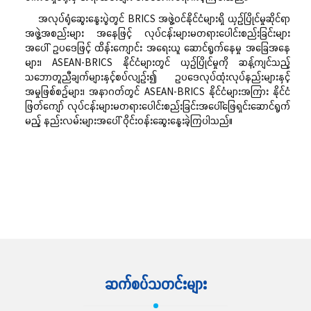
အလုပ်ရုံဆွေးနွေးပွဲတွင် BRICS အဖွဲ့ဝင်နိုင်ငံများရှိ ယှဉ်ပြိုင်မှုဆိုင်ရာ
အဖွဲ့အစည်းများ အနေဖြင့် လုပ်ငန်းများမတရားပေါင်းစည်းခြင်းများ
အပေါ် ဥပဒေဖြင့် ထိန်းကျောင်း အရေးယူ
ဆောင်ရွက်နေမှု အခြေအနေ
များ၊ ASEAN-BRICS နိုင်ငံများတွင် ယှဉ်ပြိုင်မှုကို ဆန့်ကျင်သည့်
သဘောတူညီချက်များနှင့်စပ်လျဉ်း၍ ဥပဒေလုပ်ထုံးလုပ်နည်းများနှင့်
အမှုဖြစ်စဉ်များ၊ အနာဂတ်တွင် ASEAN-BRICS နိုင်ငံများအကြား နိုင်ငံ
ဖြတ်ကျော် လုပ်ငန်းများမတရားပေါင်းစည်းခြင်းအပေါ်ဖြေရှင်းဆောင်ရွက်
မည့် နည်းလမ်းများအပေါ် ဝိုင်းဝန်းဆွေးနွေးခဲ့ကြပါသည်။
ဆက်လက်ဖတ်ရှု့ရန်
ဆက်စပ်သတင်းများ