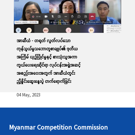
အာဆီယံ - တရုတ် လွတ်လပ်သော
ကုန်သွယ်မှုသဘောတူစာချုပ်၏ ဒုတိယ
အကြိမ် ယှဉ်ပြိုင်မှုနှင့် စားသုံးသူအကာ
ကွယ်ပေးရေးဆိုင်ရာ လုပ်ငန်းအဖွဲ့အဆင့်
အစည်းအဝေးအတွက် အာဆီယံတွင်း
ညှိနှိုင်းဆွေးနွေးပွဲ တက်ရောက်ခြင်း
04 May, 2023
Myanmar Competition Commission